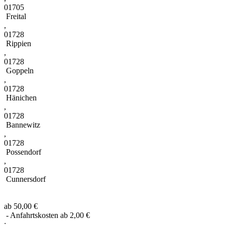
01705
Freital
,
01728
Rippien
,
01728
Goppeln
,
01728
Hänichen
,
01728
Bannewitz
,
01728
Possendorf
,
01728
Cunnersdorf
ab 50,00 €
- Anfahrtskosten ab 2,00 €
: